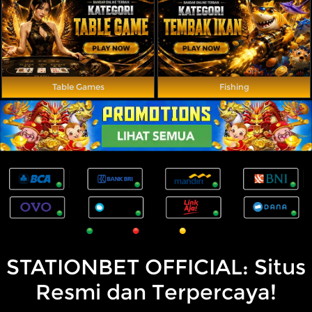
Table Games
Fishing
STATIONBET OFFICIAL: Situs
Resmi dan Terpercaya!