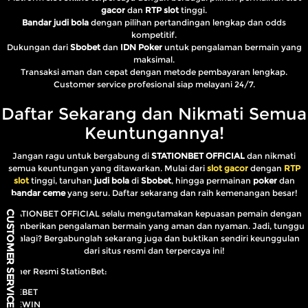
gacor
dan
RTP slot
tinggi.
Bandar judi bola
dengan pilihan pertandingan lengkap dan odds
kompetitif.
Dukungan dari
Sbobet
dan
IDN Poker
untuk pengalaman bermain yang
maksimal.
Transaksi aman dan cepat dengan metode pembayaran lengkap.
Customer service profesional siap melayani 24/7.
Daftar Sekarang dan Nikmati Semua
Keuntungannya!
Jangan ragu untuk bergabung di
STATIONBET OFFICIAL
dan nikmati
semua keuntungan yang ditawarkan. Mulai dari
slot gacor
dengan
RTP
slot
tinggi, taruhan
judi bola
di
Sbobet
, hingga permainan
poker
dan
bandar ceme
yang seru. Daftar sekarang dan raih kemenangan besar!
STATIONBET
OFFICIAL selalu mengutamakan kepuasan pemain dengan
memberikan pengalaman bermain yang aman dan nyaman. Jadi, tunggu
apalagi? Bergabunglah sekarang juga dan buktikan sendiri keunggulan
dari situs resmi dan terpercaya ini!
Partner Resmi StationBet:
ESSEBET
ESSEWIN