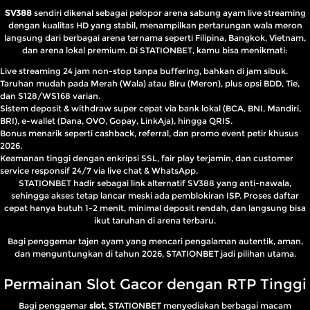
SV388
sendiri dikenal sebagai pelopor arena sabung ayam live streaming
dengan kualitas HD yang stabil, menampilkan pertarungan wala meron
langsung dari berbagai arena ternama seperti Filipina, Bangkok, Vietnam,
dan arena lokal premium. Di STATIONBET, kamu bisa menikmati:
Live streaming 24 jam non-stop tanpa buffering, bahkan di jam sibuk.
Taruhan mudah pada Merah (Wala) atau Biru (Meron), plus opsi BDD, Tie,
dan S128/WS168 varian.
Sistem deposit & withdraw super cepat via bank lokal (BCA, BNI, Mandiri,
BRI), e-wallet (Dana, OVO, Gopay, LinkAja), hingga QRIS.
Bonus menarik seperti cashback, referral, dan promo event petir khusus
2026.
Keamanan tinggi dengan enkripsi SSL, fair play terjamin, dan customer
service responsif 24/7 via live chat & WhatsApp.
STATIONBET hadir sebagai link alternatif SV388 yang anti-nawala,
sehingga akses tetap lancar meski ada pemblokiran ISP. Proses daftar
cepat hanya butuh 1-2 menit, minimal deposit rendah, dan langsung bisa
ikut taruhan di arena terbaru.
Bagi penggemar tajen ayam yang mencari pengalaman autentik, aman,
dan menguntungkan di tahun 2026, STATIONBET jadi pilihan utama.
Permainan Slot Gacor dengan RTP Tinggi
Bagi penggemar
slot
, STATIONBET menyediakan berbagai macam