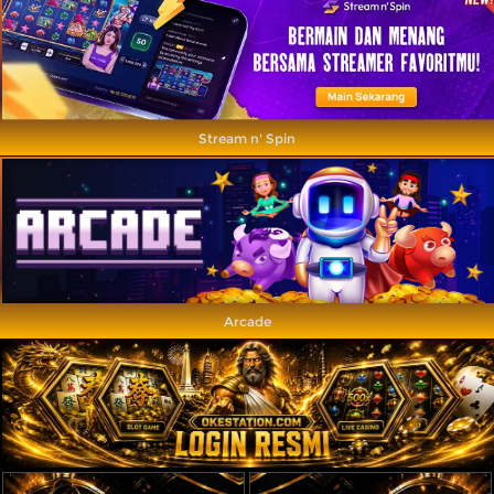
Stream n' Spin
Arcade