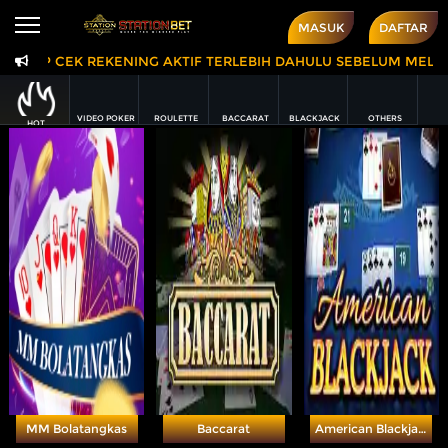
Beranda
MASUK
DAFTAR
ARAP CEK REKENING AKTIF TERLEBIH DAHULU SEBELUM MELAKUKA
Sports
BARU
PROMO
Live Casino
BARU
VIDEO POKER
ROULETTE
BACCARAT
BLACKJACK
OTHERS
HOT
IDNPoker
BARU
Slots
PROMO
IDNLIVE
BARU
Stream N Spin
Arcade
PROMO
Table Games
Lottery
BARU
PROMO
MM Bolatangkas
Baccarat
American Blackjack
IDNRaffle