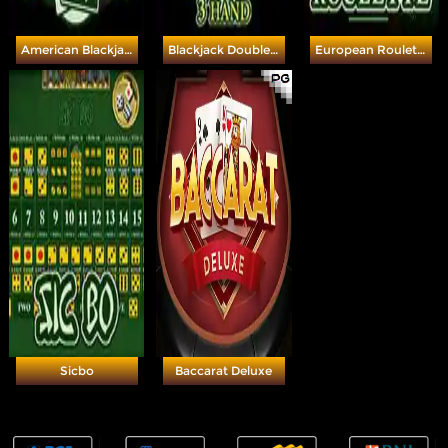
American Blackjack
Blackjack Double Exposure 3 Hand
European Roulette
Sicbo
Baccarat Deluxe